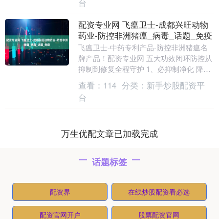
台
配资专业网 飞瘟卫士-成都兴旺动物
药业-防控非洲猪瘟_病毒_话题_免疫
飞瘟卫士-中药专利产品-防控非洲猪瘟名
牌产品！配资专业网 五大功效闭环防控从
抑制到修复全程守护 1、必抑制净化 降低
囊膜病毒载量 2、抑制感染 避免病毒入侵
查看：
114
分类：
新手炒股配资平
感染....
台
万生优配文章已加载完成
话题标签
配资界
在线炒股配资看必选
配资官网开户
股票配资官网