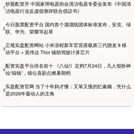
炒股配资开 中国家用电器协会清洁电器专委会发布《中国清
1
洁电器行业反虚假测评联合倡议书》
今日股票配资平台 国内首个溜溜线团体标准发布，安克、绿
2
联、华为、荣耀等起草
正规实盘配资网站 小米澎程新车官宣搭载第三代骁龙 8 移
3
动平台 + 英伟达 Thor 辅助驾驶计算芯片
配资实盘平台排名前十 《八仙!》定档7月24日，凡人假扮神
4
仙“搞钱”，错位喜剧点燃暑期档
实盘配资官网 当了十年妈才懂：又笨又慢的忆秦娥，凭什么
5
是2026年最动人的主角