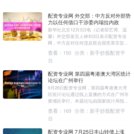
配资专业网 外交部：中方反对外部势
力以任何借口干涉委内瑞拉内政
新华社北京12月3日电（记者邵艺博、温
馨）外交部发言人林剑3日表示配资专业
网，中方反对任何违反联合国宪章宗旨和
原则、侵犯别国主权安全的行为，反对外
查看：
150
分类：
新手炒股配资平
部势力以任何借....
台
配资专业网 第四届粤港澳大湾区统计
论坛在广州举行
9月26日配资专业网，第四届粤港澳大湾
区统计论坛通过线上直播的方式在广州市
黄埔区举行。本届论坛由国家统计局指
导，广东省统计局主办，广州市统计局和
查看：
169
分类：
新手炒股配资平
黄埔区人民政府联....
台
配资专业网 7月25日丰山转债上涨