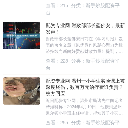
扣。可现在呢配资专业网，不少人总觉得
查看：
215
分类：
新手炒股配资平
吃药治这病没多大用....
台
配资专业网 财政部部长蓝佛安，最新
发声！
财政部部长蓝佛安日前在《学习时报》发
表的署名文章《以优良作风凝心聚力为经
济持续向新向好贡献财政力量》提到，用
好用足更加积极的财政政策配资专业网，
查看：
228
分类：
新手炒股配资平
加大财政逆周期调....
台
配资专业网 温州一小学生实验课上被
深度烧伤，数百万元治疗费谁负责？
校方回应
近日配资专业网，温州市民诸先生向记者
帮爆料称：2024年4月19日，他接到温州
道尔顿小学班主任电话，得知其子小羽在
当日上午的科学实验课上，被燃烧的酒精
查看：
255
分类：
新手炒股配资平
灯泼洒，造....