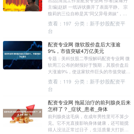
出品|清流工作室配资专业网 作者|梁耀丹
主编|赵妍 一纸诉状撕开了表面平静。 宗
馥莉的三位自称是其“同父异母弟妹”，将
其告上了法庭。这也意味着，昔日的“二号
查看：
197
分类：
新手炒股配资平
人....
台
配资专业网 微软股价盘后大涨逾
9%，市值突破4万亿美元
专题：美科技股二季报解码配资专业网 微
软周三公布的财报好于预期，其股价盘后
大涨逾9%，使这家软件巨头的市值突破了
4万亿美元。如果周四涨势持续，微软势将
查看：
119
分类：
新手炒股配资平
加入芯片制....
台
配资专业网 拖延治疗的前列腺炎后来
怎样了？_症状_患者_身体
前列腺炎这毛病，在成年男性里可不算少
见。它不光直接影响身体健康，还可能搅
得人没法正常过日子，生活质量大打折