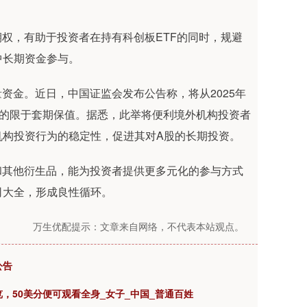
权，有助于投资者在持有科创板ETF的同时，规避
中长期资金参与。
金。近日，中国证监会发布公告称，将从2025年
目的限于套期保值。据悉，此举将便利境外机构投资者
机构投资行为的稳定性，促进其对A股的长期投资。
其他衍生品，能为投资者提供更多元化的参与方式
司大全，形成良性循环。
万生优配提示：文章来自网络，不代表本站观点。
公告
，50美分便可观看全身_女子_中国_普通百姓