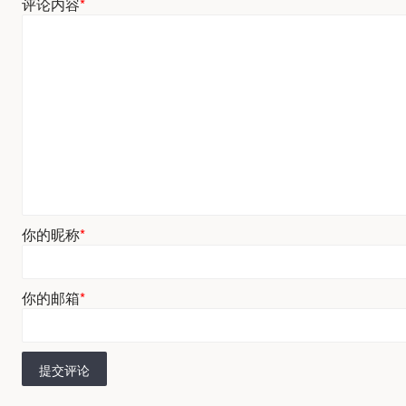
评论内容
*
你的昵称
*
你的邮箱
*
提交评论