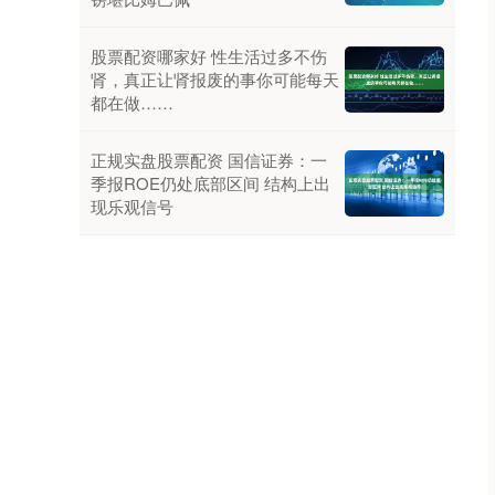
股票配资哪家好 性生活过多不伤
肾，真正让肾报废的事你可能每天
都在做……
正规实盘股票配资 国信证券：一
季报ROE仍处底部区间 结构上出
现乐观信号