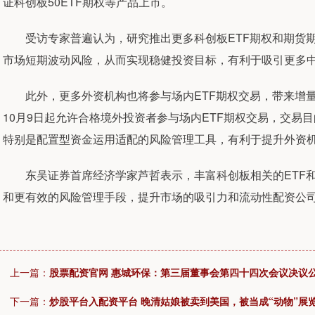
证科创板50ETF期权等产品上市。
受访专家普遍认为，研究推出更多科创板ETF期权和期货期
市场短期波动风险，从而实现稳健投资目标，有利于吸引更多
此外，更多外资机构也将参与场内ETF期权交易，带来增量资
10月9日起允许合格境外投资者参与场内ETF期权交易，交易
特别是配置型资金运用适配的风险管理工具，有利于提升外资
东吴证券首席经济学家芦哲表示，丰富科创板相关的ETF和
和更有效的风险管理手段，提升市场的吸引力和流动性配资公
上一篇：
股票配资官网 惠城环保：第三届董事会第四十四次会议决议
下一篇：
炒股平台入配资平台 晚清姑娘被卖到美国，被当成“动物”展览