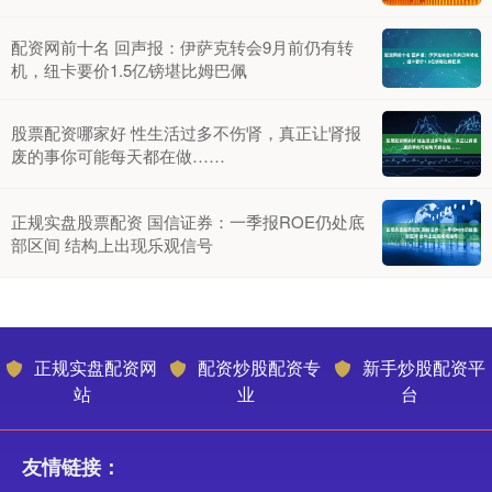
配资网前十名 回声报：伊萨克转会9月前仍有转
机，纽卡要价1.5亿镑堪比姆巴佩
股票配资哪家好 性生活过多不伤肾，真正让肾报
废的事你可能每天都在做……
正规实盘股票配资 国信证券：一季报ROE仍处底
部区间 结构上出现乐观信号
正规实盘配资网
配资炒股配资专
新手炒股配资平
站
业
台
友情链接：