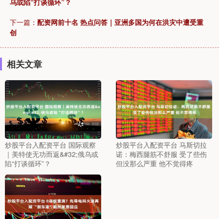
乌或陷“打谈循环”？
下一篇：
配资网前十名 热点问答｜亚洲多国为何在洪灾中遭受重
创
相关文章
炒股平台入配资平台 国际观察
炒股平台入配资平台 马斯切拉
｜美特使无功而返&#32;俄乌或
诺：梅西腿筋不舒服 受了些伤
陷“打谈循环”？
但没那么严重 他不觉得疼