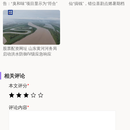
告：“臭和味”项目显示为“符合”
仙“搞钱”，错位喜剧点燃暑期档
股票配资网址 山东黄河河务局
启动洪水防御IV级应急响应
相关评论
本文评分
*
评论内容
*