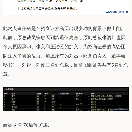
此次人事任命是在招商证券高层出现变动的背景下做出的。
此前，原总裁吴宗敏因到龄退休离任，原副总裁张浩川也因
个人原因辞职。张兴和王治鉴的加入，为招商证券的高管团
队注入了新的活力。加上原有的刘杰（财务负责人、董事会
秘书）、刘锐、刘波三名副总裁，目前招商证券共有5名副总
裁。
新提两名“70后”副总裁