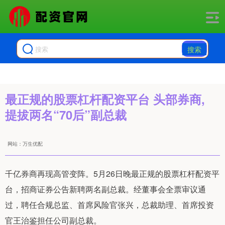
搜索
最正规的股票杠杆配资平台 头部券商,
提拔两名“70后”副总裁
网站：万生优配
千亿券商再现高管变阵。5月26日晚最正规的股票杠杆配资平
台，招商证券公告新聘两名副总裁。经董事会全票审议通
过，聘任合规总监、首席风险官张兴，总裁助理、首席投资
官王治鉴担任公司副总裁。