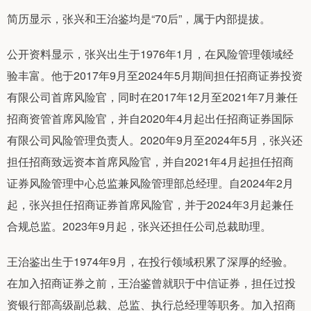
简历显示，张兴和王治鉴均是“70后”，属于内部提拔。
公开资料显示，张兴出生于1976年1月，在风险管理领域经
验丰富。他于2017年9月至2024年5月期间担任招商证券投资
有限公司首席风险官，同时在2017年12月至2021年7月兼任
招商资管首席风险官，并自2020年4月起出任招商证券国际
有限公司风险管理负责人。2020年9月至2024年5月，张兴还
担任招商致远资本首席风险官，并自2021年4月起担任招商
证券风险管理中心总监兼风险管理部总经理。自2024年2月
起，张兴担任招商证券首席风险官，并于2024年3月起兼任
合规总监。2023年9月起，张兴还担任公司总裁助理。
王治鉴出生于1974年9月，在投行领域积累了深厚的经验。
在加入招商证券之前，王治鉴曾就职于中信证券，担任过投
资银行部高级副总裁、总监、执行总经理等职务。加入招商