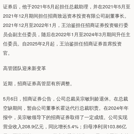
证券后，他于2021年5月起担任总裁助理，并在2021年5月至
2021年12月期间担任招商致远资本投资有限公司副董事长。
2021年12月至2022年1月，王治鉴担任招商证券投资银行委
员会副主任委员，随后在2022年1月至2024年3月期间升任主
任委员。自2025年2月起，王治鉴担任招商证券首席投资
官。
高管团队迎来新变革
近期，招商证券高管层有所调整。
5月6日，招商证券公告，公司总裁吴宗敏到龄退休。在总裁
空缺期间，暂由公司董事长霍达代行总裁职责。在2024年年
报中，吴宗敏领导下的招商证券取得了一定成绩。公司实现
营业收入208.9亿元，同比增长5.4%；归母净利润103.86亿