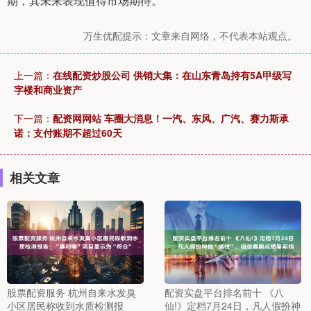
期，其未来表现值得市场期待。
万生优配提示：文章来自网络，不代表本站观点。
上一篇：
在线配资炒股公司 供销大集：在山东青岛持有5A甲级写
字楼和商业资产
下一篇：
配资网网站 车圈大消息！一汽、东风、广汽、赛力斯承
诺：支付账期不超过60天
相关文章
股票配资服务 杭州自来水发臭
配资实盘平台排名前十 《八
小区居民称收到水质检测报
仙!》定档7月24日，凡人假扮神