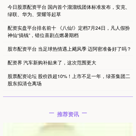
今日股票配资平台 国内首个溜溜线团体标准发布，安克、
绿联、华为、荣耀等起草
配资实盘平台排名前十 《八仙!》定档7月24日，凡人假扮
神仙“搞钱”，错位喜剧点燃暑期档
股市配资平台 当足球热情遇上飓风季 迈阿密准备好了吗？
配资界 汽车新购补贴来了，这次范围更大
股票配资论坛 股价跌超10%！上市不足一年，绿茶集团二
股东拟清仓离场
推荐资讯